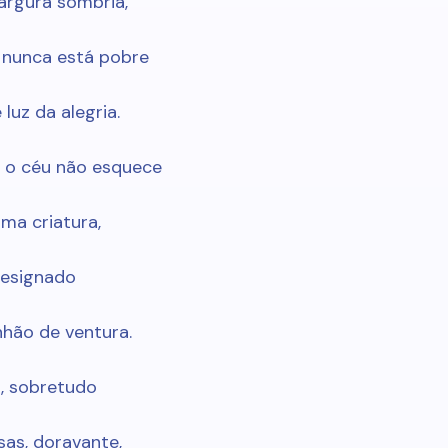
argura sombria,
 nunca está pobre
luz da alegria.
 o céu não esquece
ima criatura,
resignado
nhão de ventura.
, sobretudo
sas, doravante,