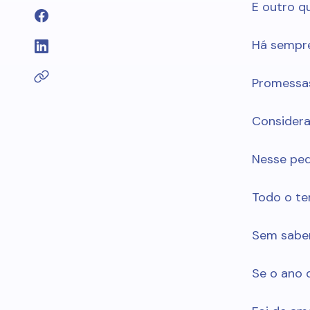
E outro qu
Há sempre
Promessa
Considera
Nesse peq
Todo o t
Sem saber
Se o ano 