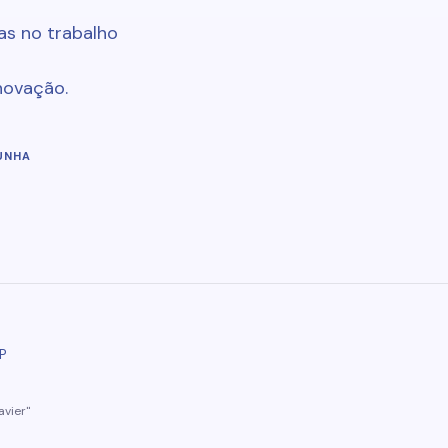
as no trabalho
novação.
UNHA
P
avier"