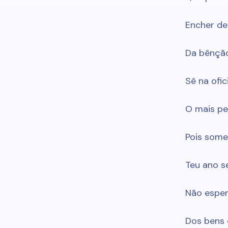
Encher de
Da bênção
Sê na ofi
O mais per
Pois some
Teu ano se
Não espe
Dos bens d