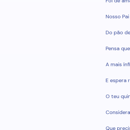
Foi de am
Nosso Pai
Do pão de 
Pensa que
A mais ínf
E espera 
O teu qui
Considera
Que preci