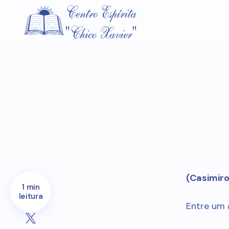
(Casimir
1 min
leitura
Entre um 