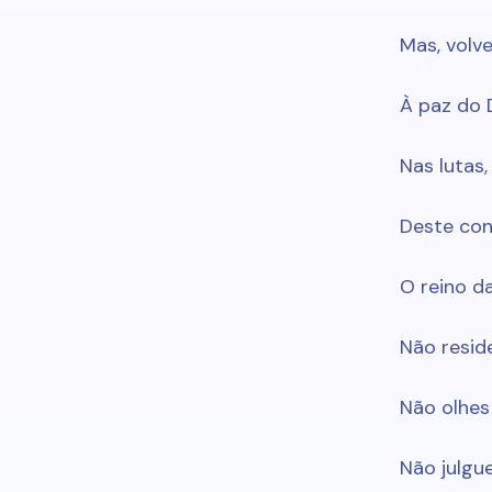
Mas, volv
À paz do 
Nas lutas
Deste con
O reino da
Não resid
Não olhes 
Não julgue