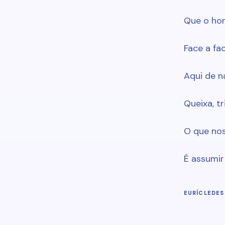
Que o ho
Face a fa
Aqui de n
Queixa, t
O que nos
É assumir
EURÍCLEDES