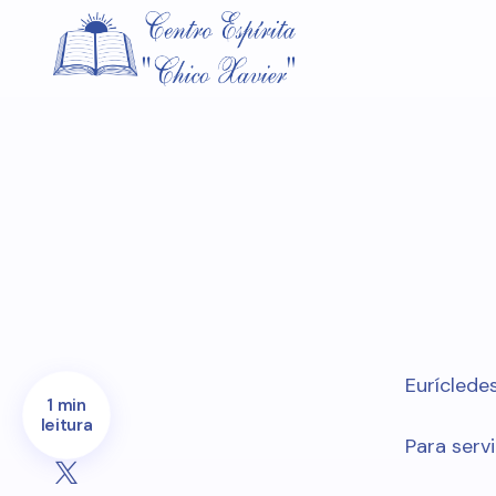
Euríclede
1 min
leitura
Para serv