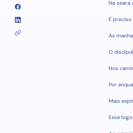
Na seara 
É preciso
As manha
O discípul
Nos camin
Por enqua
Mais espi
Esse log