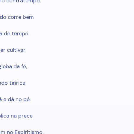
ro contratempo,
udo corre bem
ta de tempo.
er cultivar
leba da fé,
o tiririca,
á e dá no pé.
lica na prece
m no Espiritismo,