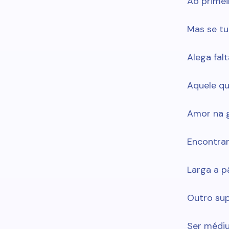
Ao primei
Mas se t
Alega fal
Aquele qu
Amor na g
Encontrand
Larga a p
Outro sup
Ser médiu